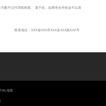
为数不过代理权制度。 基于此，如果有合作机会可以发
联系地址：XXX省XXX市XXX县XXX路XXX号
TML地图
们